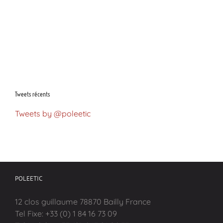
Tweets récents
Tweets by @poleetic
POLEETIC
12 clos guillaume 78870 Bailly France
Tel Fixe: +33 (0) 1 84 16 73 09