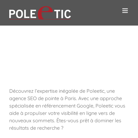
Passer
au
contenu
Poleetic :
Expert SEO,
agence en
référencement
Google à Paris
Découvrez l’expertise inégalée de Poleetic, une
agence SEO de pointe à Paris. Avec une approche
spécialisée en référencement Google, Poleetic vous
aide à propulser votre visibilité en ligne vers de
nouveaux sommets. Êtes-vous prêt à dominer les
résultats de recherche ?