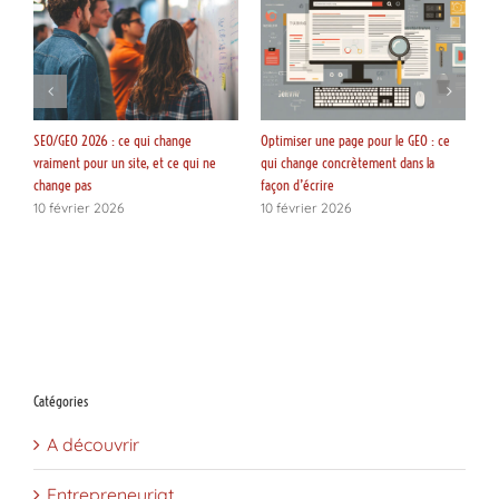
pour le GEO : ce
Une agence web et vos mentions
GEO : le plan d’action que v
ement dans la
légales : où s’arrête notre rôle – et
vraiment exécuter (checklist
pourquoi c’est une bonne chose
complet)
18 décembre 2025
10 février 2026
Catégories
A découvrir
Entrepreneuriat