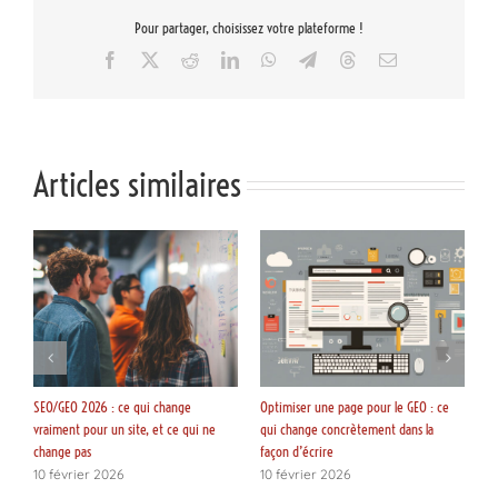
Pour partager, choisissez votre plateforme !
Facebook
X
Reddit
LinkedIn
WhatsApp
Telegram
Threads
Email
Articles similaires
SEO/GEO 2026 : ce qui change
Optimiser une page pour le GEO : ce
U
vraiment pour un site, et ce qui ne
qui change concrètement dans la
lé
change pas
façon d’écrire
po
10 février 2026
10 février 2026
1