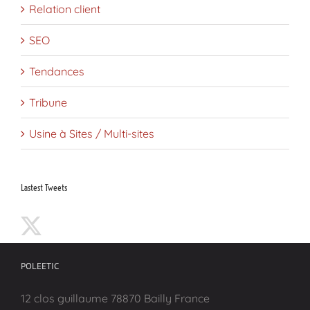
Relation client
SEO
Tendances
Tribune
Usine à Sites / Multi-sites
Lastest Tweets
POLEETIC
12 clos guillaume 78870 Bailly France