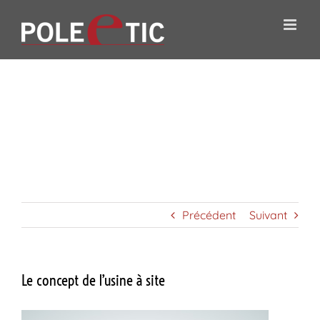
Passer
au
contenu
Le
concept
de
l’usine à
site
Précédent
Suivant
Le concept de l’usine à site